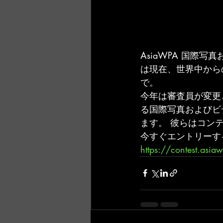
AsiaWPA 国際
は現在、世界中からの
で。
今年は審査員が変更
る国際写真およびビ
ます。 彼らはコン
今すぐエントリーす
https://contest.asi