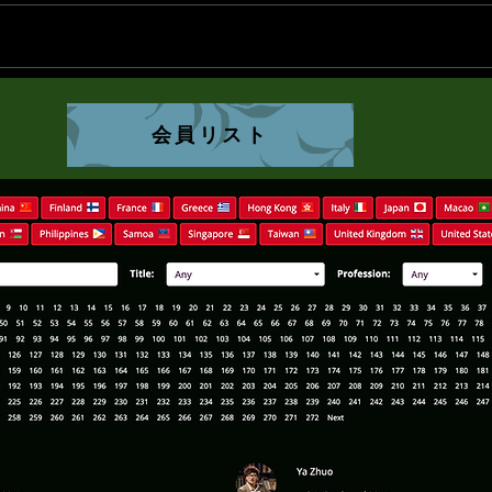
AsiaWPA Annual Conference &
As
Award Ceremony 2026 - Tokyo 4
フィ
会員リスト
Feb 2026
年前