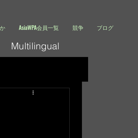
か
AsiaWPA会員一覧
競争
ブログ
Multilingual