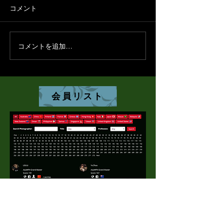
コメント
コメントを追加…
AsiaWPA Annual Conference &
AsiaWPA国際
Award Ceremony 2026 -
グラフィーコン
Tokyo 4 Feb 2026
ョン2026年前
付が
会員リスト