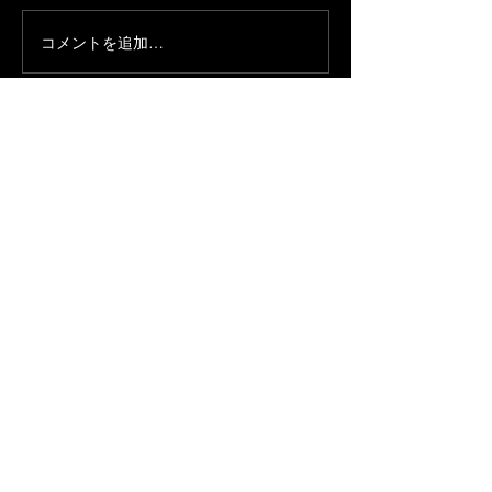
コメントを追加…
AsiaWPA Annual Conference &
AsiaWPA国際
Award Ceremony 2026 -
グラフィーコン
Tokyo 4 Feb 2026
ョン2026年前
付が
会員リスト